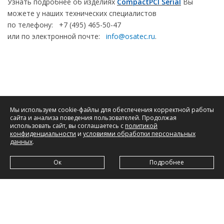
Узнать подробнее об изделиях
CompactPCI Serial
Вы
можете у наших технических специалистов
по телефону: +7 (495) 465-50-47
или по электронной почте:
info@osatec.ru
.
Мы используем cookie-файлы для обеспечения корректной работы
сайта и анализа поведения пользователей. Продолжая
использовать сайт, вы соглашаетесь с
политикой
конфиденциальности
и
условиями обработки персональных
данных
.
Ок
Подробнее
ООО «ОСАТЕК»
,
адрес:
142432, Московская обл., г. Черноголовка, ул. Береговая,
д. 24, пом. 20-21;