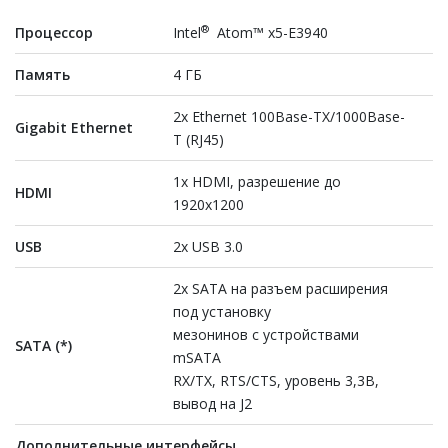
®
Процессор
Intel
Atom™ x5-E3940
Память
4 ГБ
2x Ethernet 100Base-TX/1000Base-
Gigabit Ethernet
T (RJ45)
1x HDMI, разрешение до
HDMI
1920х1200
USB
2x USB 3.0
2х SATA на разъем расширения
под установку
мезонинов с устройствами
SATA (*)
mSATA
RX/TX, RTS/CTS, уровень 3,3В,
вывод на J2
Дополнительные интерфейсы,